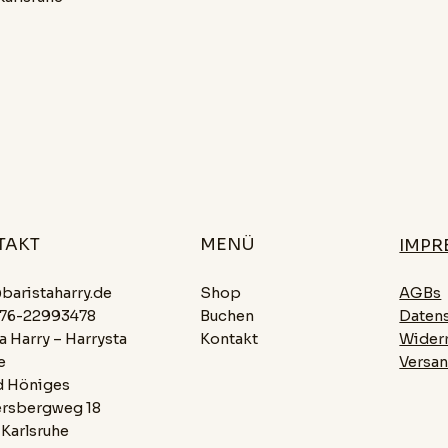
TAKT
MENÜ
IMPR
Shop
baristaharry.de
AGBs
Buchen
0176-22993478
Datens
Kontakt
a Harry – Harrysta
Wider
e
Versa
d Höniges
rsbergweg 18
 Karlsruhe