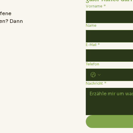
Vorname
*
ffene
ben? Dann
Name
E-Mail
*
Telefon
Nachricht
*