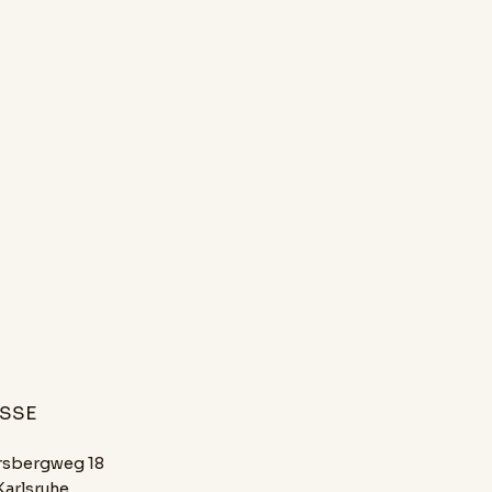
SSE
rsbergweg 18
Karlsruhe