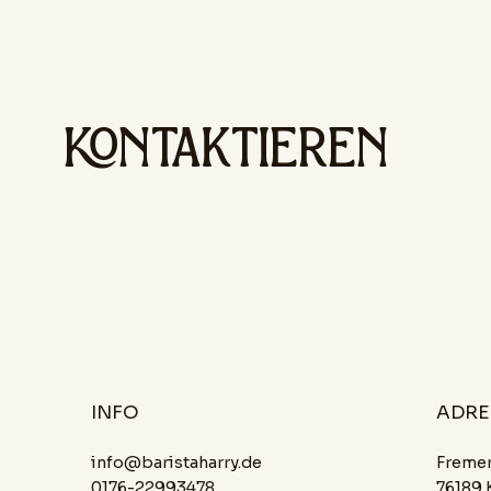
KONTAKTIEREN
ADRE
INFO
info@baristaharry.de
Freme
0176-22993478
76189 